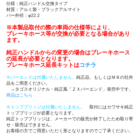
仕様：純正ハンドル交換タイプ
材質：アルミ製・ブラックアルマイト
バー外径：φ22.2
※本製品取付の際の車両の仕様等により、
ブレーキホース等が交換が必要となる場合があり
ます。
純正ハンドルからの変更の場合はブレーキホース
の延長が必要となります。
ブレーキホース延長キットは
コチラ
※バーエンドは付属いたしません。
純正品、もしくはＭ８の社外
品をご用意ください。
→タゴスオリジナル・純正風「ＺＸバーエンド」発売中です。
商品はこちら
※トップブリッジは付属いたしません。
取付にはカワサキ純正
トップブリッジが必要となります。
純正トップブリッジは、メーカーでの販売が終了したため取り寄
せ・販売はできません。
お客様の方でご用意いただく形となりますのでご了承ください。